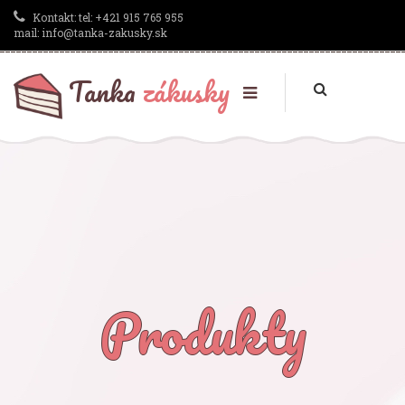
Kontakt:
tel: +421 915 765 955
mail: info@tanka-zakusky.sk
Tanka
zákusky
Produkty