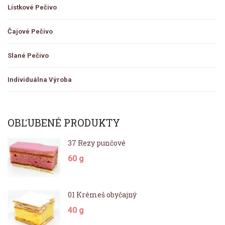
Lístkové Pečivo
Čajové Pečivo
Slané Pečivo
Individuálna Výroba
OBĽUBENÉ PRODUKTY
37 Rezy punčové
60 g
01 Krémeš obyčajný
40 g