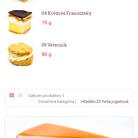
04 Krémeš Francúzsky
70 g
09 Veterník
80 g
Celkom produktov 1
Označená kategória |
Hľadám:23 Torta jogurtová