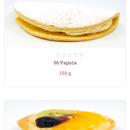
06 Papuča
150 g