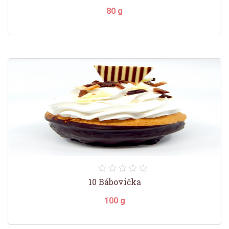
80 g
10 Bábovička
100 g