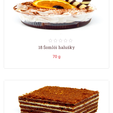
18 Šomlói halušky
70 g