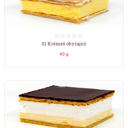
01 Krémeš obyčajný
40 g