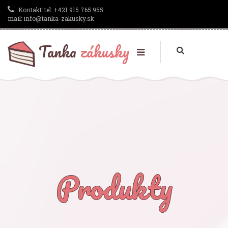
Kontakt:
tel: +421 915 765 955
mail: info@tanka-zakusky.sk
Tanka
zákusky
Produkty