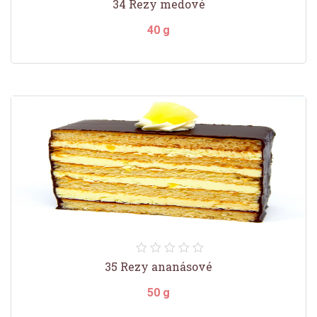
34 Rezy medové
40 g
35 Rezy ananásové
50 g